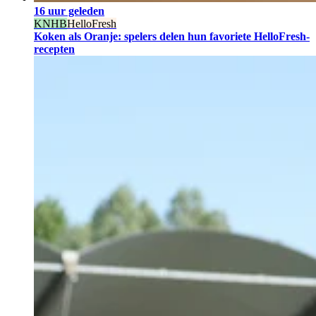
16 uur geleden
KNHB
HelloFresh
Koken als Oranje: spelers delen hun favoriete HelloFresh-
recepten