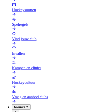
Hockeysoorten
Spelregels
Vind jouw club
Invallen
Kampen en clinics
Hockeycultuur
Vraag en aanbod clubs
Nieuws