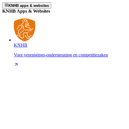
KNHB apps & websites
KNHB Apps & Websites
KNHB
Voor verenigings-ondersteuning en competitiezaken