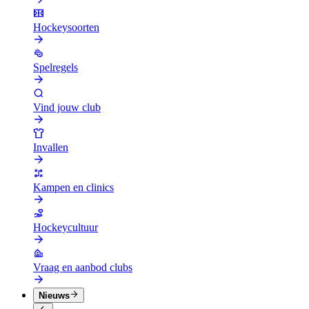
Hockeysoorten
Spelregels
Vind jouw club
Invallen
Kampen en clinics
Hockeycultuur
Vraag en aanbod clubs
Nieuws