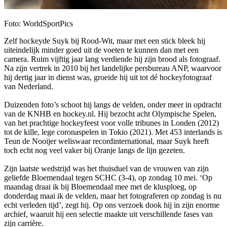
Foto: WorldSportPics
Zelf hockeyde Suyk bij Rood-Wit, maar met een stick bleek hij
uiteindelijk minder goed uit de voeten te kunnen dan met een
camera. Ruim vijftig jaar lang verdiende hij zijn brood als fotograaf.
Na zijn vertrek in 2010 bij het landelijke persbureau ANP, waarvoor
hij dertig jaar in dienst was, groeide hij uit tot dé hockeyfotograaf
van Nederland.
Duizenden foto’s schoot hij langs de velden, onder meer in opdracht
van de KNHB en hockey.nl. Hij bezocht acht Olympische Spelen,
van het prachtige hockeyfeest voor volle tribunes in Londen (2012)
tot de kille, lege coronaspelen in Tokio (2021). Met 453 interlands is
Teun de Nooijer weliswaar recordinternational, maar Suyk heeft
toch echt nog veel vaker bij Oranje langs de lijn gezeten.
Zijn laatste wedstrijd was het thuisduel van de vrouwen van zijn
geliefde Bloemendaal tegen SCHC (3-4), op zondag 10 mei. ‘Op
maandag draai ik bij Bloemendaal mee met de klusploeg, op
donderdag maai ik de velden, maar het fotograferen op zondag is nu
echt verleden tijd’, zegt hij. Op ons verzoek dook hij in zijn enorme
archief, waaruit hij een selectie maakte uit verschillende fases van
zijn carrière.