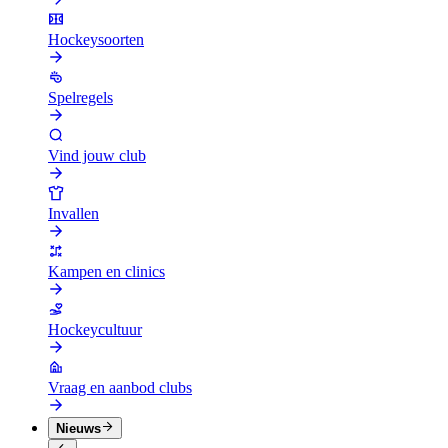
Hockeysoorten
Spelregels
Vind jouw club
Invallen
Kampen en clinics
Hockeycultuur
Vraag en aanbod clubs
Nieuws