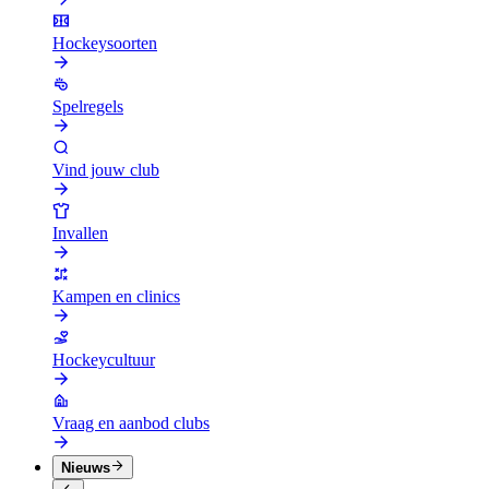
Hockeysoorten
Spelregels
Vind jouw club
Invallen
Kampen en clinics
Hockeycultuur
Vraag en aanbod clubs
Nieuws