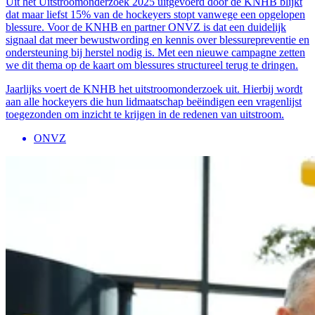
Uit het Uitstroomonderzoek 2025 uitgevoerd door de KNHB blijkt
dat maar liefst 15% van de hockeyers stopt vanwege een opgelopen
blessure. Voor de KNHB en partner ONVZ is dat een duidelijk
signaal dat meer bewustwording en kennis over blessurepreventie en
ondersteuning bij herstel nodig is. Met een nieuwe campagne zetten
we dit thema op de kaart om blessures structureel terug te dringen.
Jaarlijks voert de KNHB het uitstroomonderzoek uit. Hierbij wordt
aan alle hockeyers die hun lidmaatschap beëindigen een vragenlijst
toegezonden om inzicht te krijgen in de redenen van uitstroom.
ONVZ