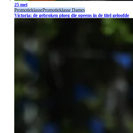
25 mei
Promotieklasse
Promotieklasse Dames
Victoria: de gebroken ploeg die opeens in de titel geloofde