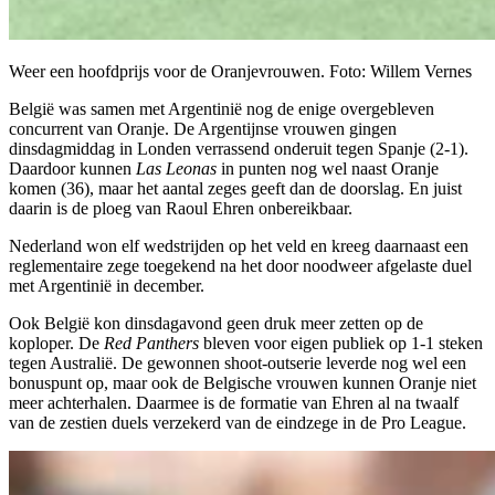
Weer een hoofdprijs voor de Oranjevrouwen. Foto: Willem Vernes
België was samen met Argentinië nog de enige overgebleven
concurrent van Oranje. De Argentijnse vrouwen gingen
dinsdagmiddag in Londen verrassend onderuit tegen Spanje (2-1).
Daardoor kunnen
Las Leonas
in punten nog wel naast Oranje
komen (36), maar het aantal zeges geeft dan de doorslag. En juist
daarin is de ploeg van Raoul Ehren onbereikbaar.
Nederland won elf wedstrijden op het veld en kreeg daarnaast een
reglementaire zege toegekend na het door noodweer afgelaste duel
met Argentinië in december.
Ook België kon dinsdagavond geen druk meer zetten op de
koploper. De
Red Panthers
bleven voor eigen publiek op 1-1 steken
tegen Australië. De gewonnen shoot-outserie leverde nog wel een
bonuspunt op, maar ook de Belgische vrouwen kunnen Oranje niet
meer achterhalen. Daarmee is de formatie van Ehren al na twaalf
van de zestien duels verzekerd van de eindzege in de Pro League.