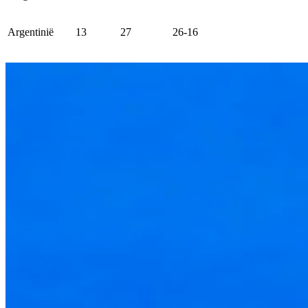
Argentinië
13
27
26-16