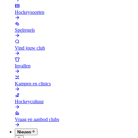
Hockeysoorten
Spelregels
Vind jouw club
Invallen
Kampen en clinics
Hockeycultuur
Vraag en aanbod clubs
Nieuws