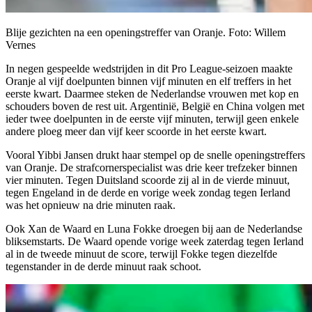
Blije gezichten na een openingstreffer van Oranje. Foto: Willem
Vernes
In negen gespeelde wedstrijden in dit Pro League-seizoen maakte
Oranje al vijf doelpunten binnen vijf minuten en elf treffers in het
eerste kwart. Daarmee steken de Nederlandse vrouwen met kop en
schouders boven de rest uit. Argentinië, België en China volgen met
ieder twee doelpunten in de eerste vijf minuten, terwijl geen enkele
andere ploeg meer dan vijf keer scoorde in het eerste kwart.
Vooral Yibbi Jansen drukt haar stempel op de snelle openingstreffers
van Oranje. De strafcornerspecialist was drie keer trefzeker binnen
vier minuten. Tegen Duitsland scoorde zij al in de vierde minuut,
tegen Engeland in de derde en vorige week zondag tegen Ierland
was het opnieuw na drie minuten raak.
Ook Xan de Waard en Luna Fokke droegen bij aan de Nederlandse
bliksemstarts. De Waard opende vorige week zaterdag tegen Ierland
al in de tweede minuut de score, terwijl Fokke tegen diezelfde
tegenstander in de derde minuut raak schoot.