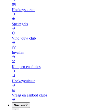
Hockeysoorten
Spelregels
Vind jouw club
Invallen
Kampen en clinics
Hockeycultuur
Vraag en aanbod clubs
Nieuws