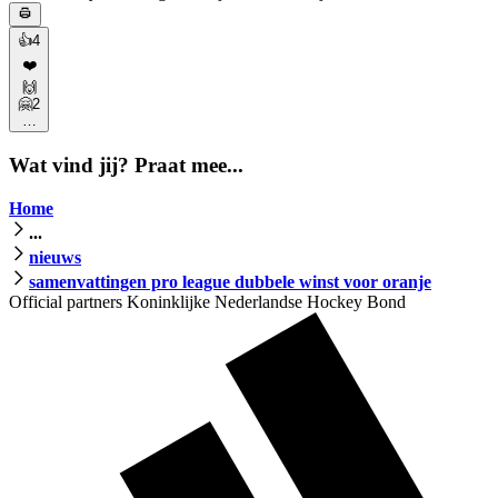
👍
4
❤️
🙌
🤗
2
…
Wat vind jij? Praat mee...
Home
...
nieuws
samenvattingen pro league dubbele winst voor oranje
Official partners Koninklijke Nederlandse Hockey Bond