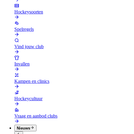
Hockeysoorten
Spelregels
Vind jouw club
Invallen
Kampen en clinics
Hockeycultuur
Vraag en aanbod clubs
Nieuws