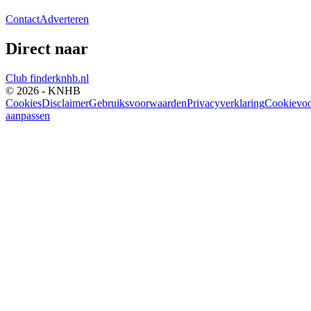
Contact
Adverteren
Direct naar
Club finder
knhb.nl
© 2026 - KNHB
Cookies
Disclaimer
Gebruiksvoorwaarden
Privacyverklaring
Cookievoo
aanpassen