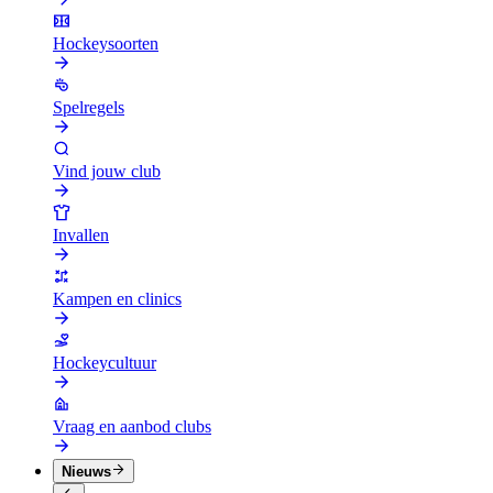
Hockeysoorten
Spelregels
Vind jouw club
Invallen
Kampen en clinics
Hockeycultuur
Vraag en aanbod clubs
Nieuws