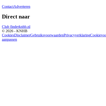
Contact
Adverteren
Direct naar
Club finder
knhb.nl
© 2026 - KNHB
Cookies
Disclaimer
Gebruiksvoorwaarden
Privacyverklaring
Cookievoo
aanpassen