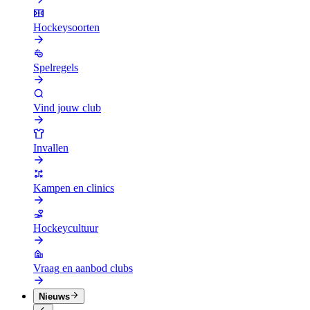
Hockeysoorten
Spelregels
Vind jouw club
Invallen
Kampen en clinics
Hockeycultuur
Vraag en aanbod clubs
Nieuws