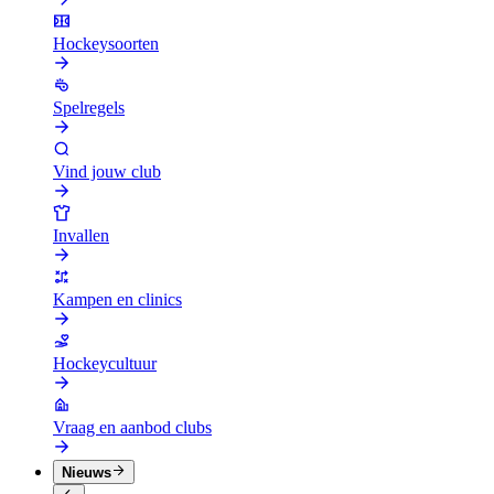
Hockeysoorten
Spelregels
Vind jouw club
Invallen
Kampen en clinics
Hockeycultuur
Vraag en aanbod clubs
Nieuws