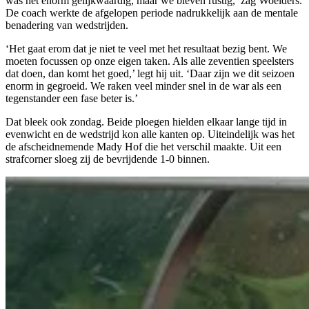
was het enorm gelijkwaardig, maar we bleven rustig,’ zag Woelders.
De coach werkte de afgelopen periode nadrukkelijk aan de mentale
benadering van wedstrijden.
‘Het gaat erom dat je niet te veel met het resultaat bezig bent. We
moeten focussen op onze eigen taken. Als alle zeventien speelsters
dat doen, dan komt het goed,’ legt hij uit. ‘Daar zijn we dit seizoen
enorm in gegroeid. We raken veel minder snel in de war als een
tegenstander een fase beter is.’
Dat bleek ook zondag. Beide ploegen hielden elkaar lange tijd in
evenwicht en de wedstrijd kon alle kanten op. Uiteindelijk was het
de afscheidnemende Mady Hof die het verschil maakte. Uit een
strafcorner sloeg zij de bevrijdende 1-0 binnen.