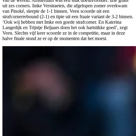
van de wereld. Amsterdam was een stuk doeltreffender: drie goals
uit zes corners. Imke Verstraeten, die afgelopen zomer overkwam
van Pinoké, sleepte de 1-1 binnen. Veen scoorde uit een
strafcornerrebound (2-1) en tipte uit een fraaie variant de 3-2 binnen.
‘Ook wij hebben met Imke een goede strafcorner. En Katerina
Langedijk en Trijntje Beljaars doen het ook hartstikke goed’, zegt
Veen. Slechts vijf keer scoorde ze in de competitie, maar in deze
halve finale stond ze er op de momenten dat het moest.