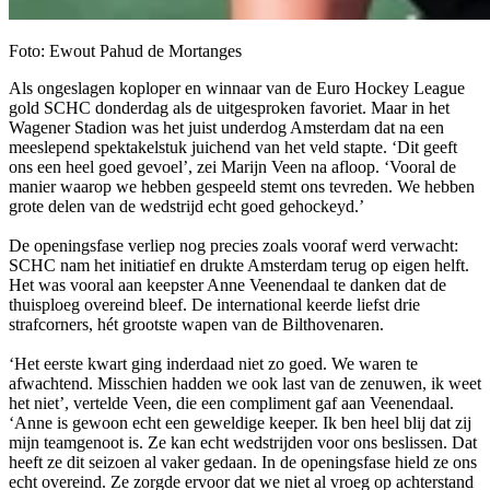
Foto: Ewout Pahud de Mortanges
Als ongeslagen koploper en winnaar van de Euro Hockey League
gold SCHC donderdag als de uitgesproken favoriet. Maar in het
Wagener Stadion was het juist underdog Amsterdam dat na een
meeslepend spektakelstuk juichend van het veld stapte. ‘Dit geeft
ons een heel goed gevoel’, zei Marijn Veen na afloop. ‘Vooral de
manier waarop we hebben gespeeld stemt ons tevreden. We hebben
grote delen van de wedstrijd echt goed gehockeyd.’
De openingsfase verliep nog precies zoals vooraf werd verwacht:
SCHC nam het initiatief en drukte Amsterdam terug op eigen helft.
Het was vooral aan keepster Anne Veenendaal te danken dat de
thuisploeg overeind bleef. De international keerde liefst drie
strafcorners, hét grootste wapen van de Bilthovenaren.
‘Het eerste kwart ging inderdaad niet zo goed. We waren te
afwachtend. Misschien hadden we ook last van de zenuwen, ik weet
het niet’, vertelde Veen, die een compliment gaf aan Veenendaal.
‘Anne is gewoon echt een geweldige keeper. Ik ben heel blij dat zij
mijn teamgenoot is. Ze kan echt wedstrijden voor ons beslissen. Dat
heeft ze dit seizoen al vaker gedaan. In de openingsfase hield ze ons
echt overeind. Ze zorgde ervoor dat we niet al vroeg op achterstand