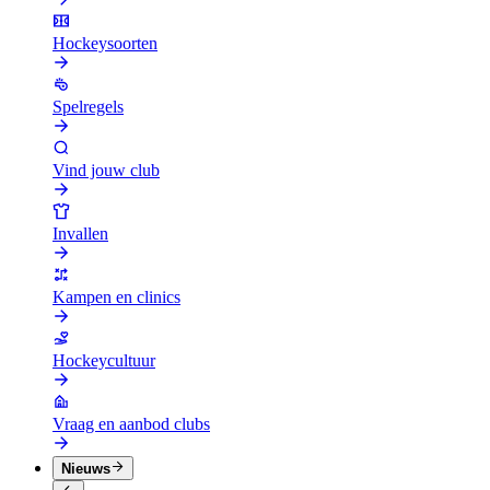
Hockeysoorten
Spelregels
Vind jouw club
Invallen
Kampen en clinics
Hockeycultuur
Vraag en aanbod clubs
Nieuws