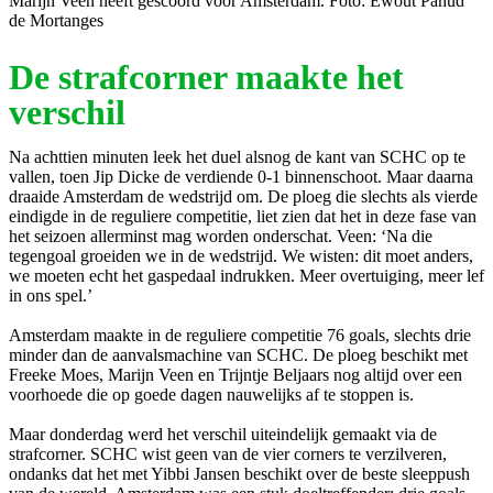
Marijn Veen heeft gescoord voor Amsterdam. Foto: Ewout Pahud
de Mortanges
De strafcorner maakte het
verschil
Na achttien minuten leek het duel alsnog de kant van SCHC op te
vallen, toen Jip Dicke de verdiende 0-1 binnenschoot. Maar daarna
draaide Amsterdam de wedstrijd om. De ploeg die slechts als vierde
eindigde in de reguliere competitie, liet zien dat het in deze fase van
het seizoen allerminst mag worden onderschat. Veen: ‘Na die
tegengoal groeiden we in de wedstrijd. We wisten: dit moet anders,
we moeten echt het gaspedaal indrukken. Meer overtuiging, meer lef
in ons spel.’
Amsterdam maakte in de reguliere competitie 76 goals, slechts drie
minder dan de aanvalsmachine van SCHC. De ploeg beschikt met
Freeke Moes, Marijn Veen en Trijntje Beljaars nog altijd over een
voorhoede die op goede dagen nauwelijks af te stoppen is.
Maar donderdag werd het verschil uiteindelijk gemaakt via de
strafcorner. SCHC wist geen van de vier corners te verzilveren,
ondanks dat het met Yibbi Jansen beschikt over de beste sleeppush