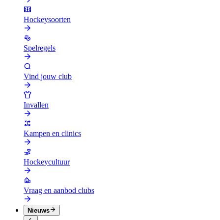
Hockeysoorten
Spelregels
Vind jouw club
Invallen
Kampen en clinics
Hockeycultuur
Vraag en aanbod clubs
Nieuws