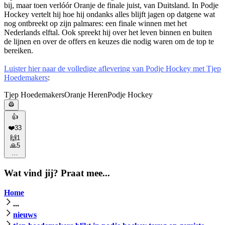
bij, maar toen verlóór Oranje de finale juist, van Duitsland. In Podje
Hockey vertelt hij hoe hij ondanks alles blijft jagen op datgene wat
nog ontbreekt op zijn palmares: een finale winnen met het
Nederlands elftal. Ook spreekt hij over het leven binnen en buiten
de lijnen en over de offers en keuzes die nodig waren om de top te
bereiken.
Luister hier naar de volledige aflevering van Podje Hockey met Tjep
Hoedemakers
:
Tjep Hoedemakers
Oranje Heren
Podje Hockey
👍
❤️
33
🙌
1
🙏
5
…
Wat vind jij? Praat mee...
Home
...
nieuws