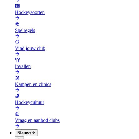
Hockeysoorten
Spelregels
Vind jouw club
Invallen
Kampen en clinics
Hockeycultuur
Vraag en aanbod clubs
Nieuws