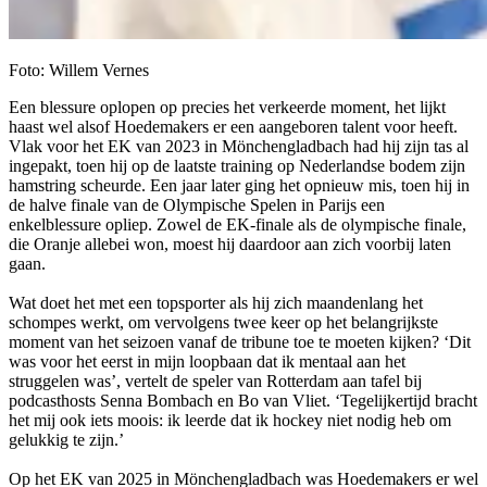
Foto: Willem Vernes
Een blessure oplopen op precies het verkeerde moment, het lijkt
haast wel alsof Hoedemakers er een aangeboren talent voor heeft.
Vlak voor het EK van 2023 in Mönchengladbach had hij zijn tas al
ingepakt, toen hij op de laatste training op Nederlandse bodem zijn
hamstring scheurde. Een jaar later ging het opnieuw mis, toen hij in
de halve finale van de Olympische Spelen in Parijs een
enkelblessure opliep. Zowel de EK-finale als de olympische finale,
die Oranje allebei won, moest hij daardoor aan zich voorbij laten
gaan.
Wat doet het met een topsporter als hij zich maandenlang het
schompes werkt, om vervolgens twee keer op het belangrijkste
moment van het seizoen vanaf de tribune toe te moeten kijken? ‘Dit
was voor het eerst in mijn loopbaan dat ik mentaal aan het
struggelen was’, vertelt de speler van Rotterdam aan tafel bij
podcasthosts Senna Bombach en Bo van Vliet. ‘Tegelijkertijd bracht
het mij ook iets moois: ik leerde dat ik hockey niet nodig heb om
gelukkig te zijn.’
Op het EK van 2025 in Mönchengladbach was Hoedemakers er wel