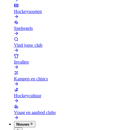
Hockeysoorten
Spelregels
Vind jouw club
Invallen
Kampen en clinics
Hockeycultuur
Vraag en aanbod clubs
Nieuws