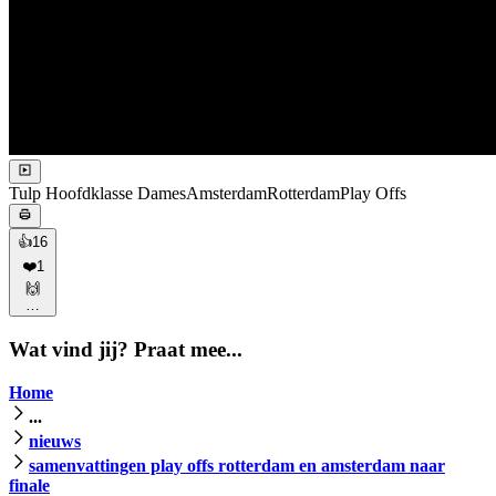
Tulp Hoofdklasse Dames
Amsterdam
Rotterdam
Play Offs
👍
16
❤️
1
🙌
…
Wat vind jij? Praat mee...
Home
...
nieuws
samenvattingen play offs rotterdam en amsterdam naar
finale