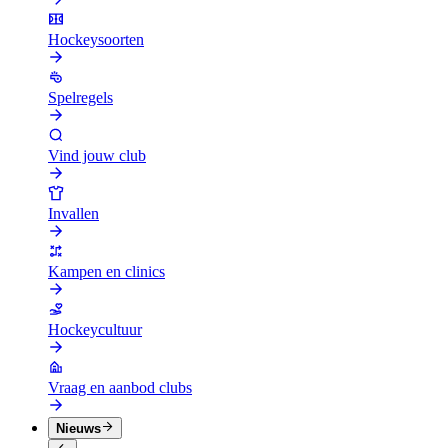
Hockeysoorten
Spelregels
Vind jouw club
Invallen
Kampen en clinics
Hockeycultuur
Vraag en aanbod clubs
Nieuws