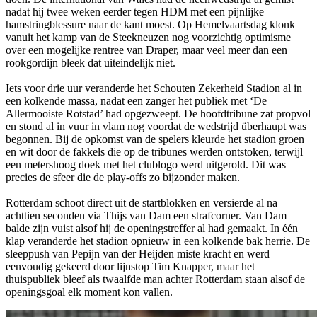
nadat hij twee weken eerder tegen HDM met een pijnlijke
hamstringblessure naar de kant moest. Op Hemelvaartsdag klonk
vanuit het kamp van de Steekneuzen nog voorzichtig optimisme
over een mogelijke rentree van Draper, maar veel meer dan een
rookgordijn bleek dat uiteindelijk niet.
Iets voor drie uur veranderde het Schouten Zekerheid Stadion al in
een kolkende massa, nadat een zanger het publiek met ‘De
Allermooiste Rotstad’ had opgezweept. De hoofdtribune zat propvol
en stond al in vuur in vlam nog voordat de wedstrijd überhaupt was
begonnen. Bij de opkomst van de spelers kleurde het stadion groen
en wit door de fakkels die op de tribunes werden ontstoken, terwijl
een metershoog doek met het clublogo werd uitgerold. Dit was
precies de sfeer die de play-offs zo bijzonder maken.
Rotterdam schoot direct uit de startblokken en versierde al na
achttien seconden via Thijs van Dam een strafcorner. Van Dam
balde zijn vuist alsof hij de openingstreffer al had gemaakt. In één
klap veranderde het stadion opnieuw in een kolkende bak herrie. De
sleeppush van Pepijn van der Heijden miste kracht en werd
eenvoudig gekeerd door lijnstop Tim Knapper, maar het
thuispubliek bleef als twaalfde man achter Rotterdam staan alsof de
openingsgoal elk moment kon vallen.