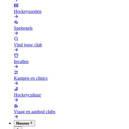
Hockeysoorten
Spelregels
Vind jouw club
Invallen
Kampen en clinics
Hockeycultuur
Vraag en aanbod clubs
Nieuws