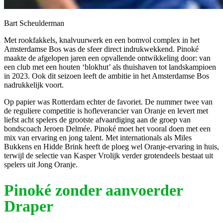
Bart Scheulderman
Met rookfakkels, knalvuurwerk en een bomvol complex in het
Amsterdamse Bos was de sfeer direct indrukwekkend. Pinoké
maakte de afgelopen jaren een opvallende ontwikkeling door: van
een club met een houten ‘blokhut’ als thuishaven tot landskampioen
in 2023. Ook dit seizoen leeft de ambitie in het Amsterdamse Bos
nadrukkelijk voort.
Op papier was Rotterdam echter de favoriet. De nummer twee van
de reguliere competitie is hofleverancier van Oranje en levert met
liefst acht spelers de grootste afvaardiging aan de groep van
bondscoach Jeroen Delmée. Pinoké moet het vooral doen met een
mix van ervaring en jong talent. Met internationals als Miles
Bukkens en Hidde Brink heeft de ploeg wel Oranje-ervaring in huis,
terwijl de selectie van Kasper Vrolijk verder grotendeels bestaat uit
spelers uit Jong Oranje.
Pinoké zonder aanvoerder
Draper