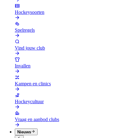
Hockeysoorten
Spelregels
Vind jouw club
Invallen
Kampen en clinics
Hockeycultuur
Vraag en aanbod clubs
Nieuws