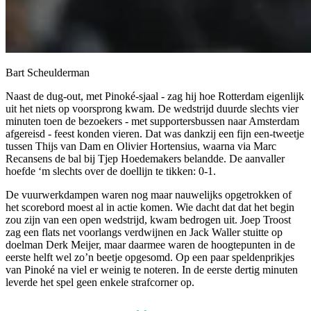
Bart Scheulderman
Naast de dug-out, met Pinoké-sjaal - zag hij hoe Rotterdam eigenlijk
uit het niets op voorsprong kwam. De wedstrijd duurde slechts vier
minuten toen de bezoekers - met supportersbussen naar Amsterdam
afgereisd - feest konden vieren. Dat was dankzij een fijn een-tweetje
tussen Thijs van Dam en Olivier Hortensius, waarna via Marc
Recansens de bal bij Tjep Hoedemakers belandde. De aanvaller
hoefde ‘m slechts over de doellijn te tikken: 0-1.
De vuurwerkdampen waren nog maar nauwelijks opgetrokken of
het scorebord moest al in actie komen. Wie dacht dat dat het begin
zou zijn van een open wedstrijd, kwam bedrogen uit. Joep Troost
zag een flats net voorlangs verdwijnen en Jack Waller stuitte op
doelman Derk Meijer, maar daarmee waren de hoogtepunten in de
eerste helft wel zo’n beetje opgesomd. Op een paar speldenprikjes
van Pinoké na viel er weinig te noteren. In de eerste dertig minuten
leverde het spel geen enkele strafcorner op.