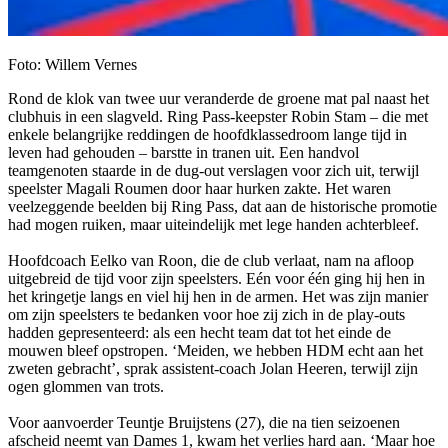
Foto: Willem Vernes
Rond de klok van twee uur veranderde de groene mat pal naast het
clubhuis in een slagveld. Ring Pass-keepster Robin Stam – die met
enkele belangrijke reddingen de hoofdklassedroom lange tijd in
leven had gehouden – barstte in tranen uit. Een handvol
teamgenoten staarde in de dug-out verslagen voor zich uit, terwijl
speelster Magali Roumen door haar hurken zakte. Het waren
veelzeggende beelden bij Ring Pass, dat aan de historische promotie
had mogen ruiken, maar uiteindelijk met lege handen achterbleef.
Hoofdcoach Eelko van Roon, die de club verlaat, nam na afloop
uitgebreid de tijd voor zijn speelsters. Eén voor één ging hij hen in
het kringetje langs en viel hij hen in de armen. Het was zijn manier
om zijn speelsters te bedanken voor hoe zij zich in de play-outs
hadden gepresenteerd: als een hecht team dat tot het einde de
mouwen bleef opstropen. ‘Meiden, we hebben HDM echt aan het
zweten gebracht’, sprak assistent-coach Jolan Heeren, terwijl zijn
ogen glommen van trots.
Voor aanvoerder Teuntje Bruijstens (27), die na tien seizoenen
afscheid neemt van Dames 1, kwam het verlies hard aan. ‘Maar hoe