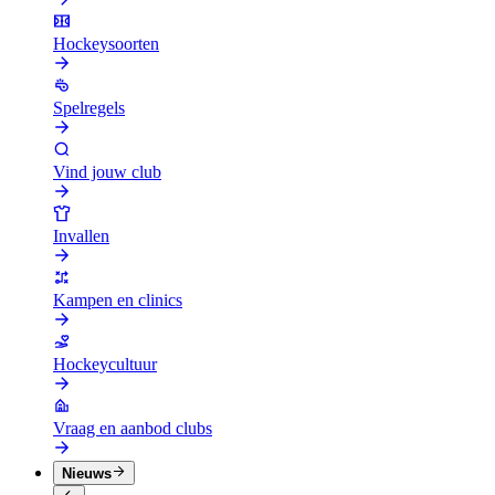
Hockeysoorten
Spelregels
Vind jouw club
Invallen
Kampen en clinics
Hockeycultuur
Vraag en aanbod clubs
Nieuws