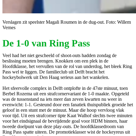
Verslagen zit speelster Magali Roumen in de dug-out. Foto: Willem
Vernes
De 1-0 van Ring Pass
Veel had het niet gescheeld of shoot-outs hadden zondag de
beslissing moeten brengen. Knokken om een plek in de
Hoofdklasse, het vervullen van de rol van underdog, het bleek Ring
Pass wel te liggen. De familieclub uit Delft bracht het
hockeybolwerk uit Den Haag serieus aan het wankelen.
Het sfeervolle complex in Delft ontplofte in de 47ste minuut, toen
Berbel Rozema uit een strafcornervariant de 1-0 maakte. Opgeteld
was de tussenstand na iets meer dan zeven kwarten nu weer in
evenwicht: 1-1. Gesteund door een fanatiek thuispubliek groeide het
geloof in een stunt met de minuut. Maar die hoop vervloog vlak
voor tijd. Uit een strafcorner tipte Kaat Walhof slechts twee minuten
voor het eindsignaal de bevrijdende goal voor HDM binnen, haar
tweede doelpunt van deze play-outs. De hoofdklassedroom van
Ring Pass spatte uiteen. De promotieklasser wist de hockeyreus uit