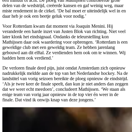
een minuut of acht. De ploeg van Mathijssen controleerde grote
delen van de wedstrijd, creëerde kansen en gaf weinig weg, maar
miste rendement in de cirkel. ‘De bal moet er uiteindelijk wel in en
daar heb je ook een beetje geluk voor nodig.’
Voor Rotterdam kwam dat moment via Joaquin Menini. Hij
veranderde een harde inzet van Justen Blok van richting. Niet veel
later klonk het eindsignaal. Ondanks de teleurstelling kon
Mathijssen daar ook waardering voor opbrengen. ‘Rotterdam is een
geweldige club met een geweldig team. Ze hebben jarenlang
gebouwd aan dit elftal. Ze verdienden hem ook om te winnen. Wij
hadden hem ook verdiend.’
De verloren finale deed pijn, juist omdat Amsterdam zich opnieuw
nadrukkelijk meldde aan de top van het Nederlandse hockey. Na de
landstitel van vorig seizoen bereikte de ploeg opnieuw de eindstrijd.
‘Als je twee keer de finale speelt, dan kun je niet anders dan zeggen
dat we weer echt meedoen’, concludeert Mathijssen. ‘We staan als
enige team van vorig jaar opnieuw in de top vier én weer in de
finale. Dat vind ik onwijs knap van deze jongens.’