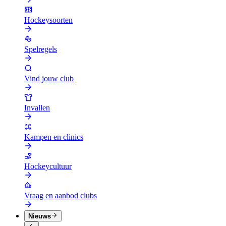
Hockeysoorten
Spelregels
Vind jouw club
Invallen
Kampen en clinics
Hockeycultuur
Vraag en aanbod clubs
Nieuws