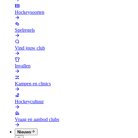
Hockeysoorten
Spelregels
Vind jouw club
Invallen
Kampen en clinics
Hockeycultuur
Vraag en aanbod clubs
Nieuws