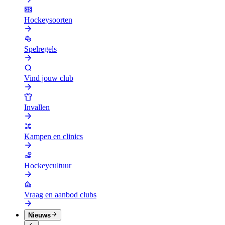
Hockeysoorten
Spelregels
Vind jouw club
Invallen
Kampen en clinics
Hockeycultuur
Vraag en aanbod clubs
Nieuws