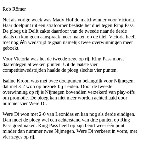
Rob Römer
Net als vorige week was Mady Hof de matchwinner voor Victoria.
Haar doelpunt uit een strafcorner besliste het duel tegen Ring Pass.
De ploeg uit Delft zakte daardoor van de tweede naar de derde
plaats en kan geen aanspraak meer maken op de titel. Victoria heeft
met nog één wedstrijd te gaan namelijk twee overwinningen meer
geboekt.
Voor Victoria was het de tweede zege op rij. Ring Pass morst
daarentegen al weken punten. Uit de laatste vier
competitiewedstrijden haalde de ploeg slechts vier punten.
Isaline Kroon was met twee doelpunten belangrijk voor Nijmegen,
dat met 3-2 won op bezoek bij Leiden. Door de tweede
overwinning op rij is Nijmegen bovendien verzekerd van play-offs
om promotie. De ploeg kan niet meer worden achterhaald door
nummer vier Were Di.
Were Di won met 2-0 van Leonidas en kan nog als derde eindigen.
Dan moet de ploeg wel een achterstand van drie punten op Ring
Pass goedmaken. Ring Pass heeft op zijn beurt weer één punt
minder dan nummer twee Nijmegen. Were Di verkeert in vorm, met
vier zeges op rij.