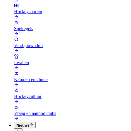
Hockeysoorten
Spelregels
Vind jouw club
Invallen
Kampen en clinics
Hockeycultuur
Vraag en aanbod clubs
Nieuws