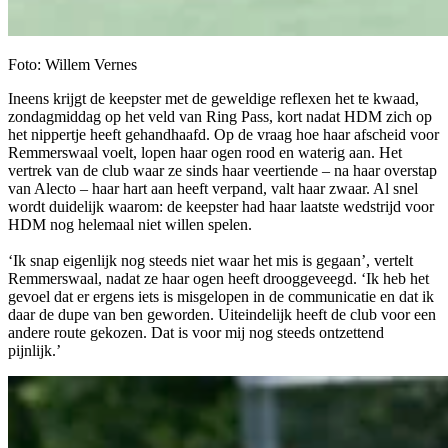
Foto: Willem Vernes
Ineens krijgt de keepster met de geweldige reflexen het te kwaad,
zondagmiddag op het veld van Ring Pass, kort nadat HDM zich op
het nippertje heeft gehandhaafd. Op de vraag hoe haar afscheid voor
Remmerswaal voelt, lopen haar ogen rood en waterig aan. Het
vertrek van de club waar ze sinds haar veertiende – na haar overstap
van Alecto – haar hart aan heeft verpand, valt haar zwaar. Al snel
wordt duidelijk waarom: de keepster had haar laatste wedstrijd voor
HDM nog helemaal niet willen spelen.
‘Ik snap eigenlijk nog steeds niet waar het mis is gegaan’, vertelt
Remmerswaal, nadat ze haar ogen heeft drooggeveegd. ‘Ik heb het
gevoel dat er ergens iets is misgelopen in de communicatie en dat ik
daar de dupe van ben geworden. Uiteindelijk heeft de club voor een
andere route gekozen. Dat is voor mij nog steeds ontzettend
pijnlijk.’