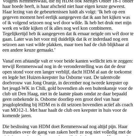
Volgens Remmerswaal, die bij HDM ook Meisjes Onder 18-1 onder
haar hoede heeft, is haar afscheid niet haar eigen keuze geweest.
Haar lezing van de gebeurtenissen luidt als volgt: ‘Ik heb op een
gegeven moment heel eerlijk aangegeven dat ik aan het kijken was
of ik volgend seizoen nog wel door wilde. Ik heb het druk met mijn
werk en wilde kijken of ik alles nog wel kon combineren.
Tegelijkertijd heb ik aangegeven dat ik ernaar neigde om wél door te
gaan. Later was het voor mij duidelijk dat ik er inderdaad nog een
seizoen aan vast wilde plakken, maar toen had de club blijkbaar al
een andere keuze gemaakt.’
Vanaf een afstandje valt er voor beide kanten wellicht iets te zeggen:
terwijl Remmerswaal nog in de veronderstelling was dat de deur
open stond voor een langer verblijf, dacht HDM al aan de toekomst
en legde het Huizen-keepster Isa Osborne vast. De talentvolle
doelvrouw van Jong Oranje, in december nog tweede keepster op
het jeugd-WK in Chili, gold bovendien als een buitenkansje voor de
club uit Den Haag, niet in de laatste plaats omdat ze daar bepaald
geen onbekende is. Osborne doorliep een groot deel van haar
jeugdopleiding bij HDM en is dit seizoen bovendien actief als coach
van MO12-1. Met haar haalt de club een keepster in huis voor de
komende jaren.
Die beslissing van HDM doet Remmerswaal nog altijd pijn. Haar
frustraties over de gang van zaken heeft ze nog niet volledig met de