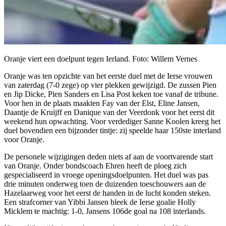
Oranje viert een doelpunt tegen Ierland. Foto: Willem Vernes
Oranje was ten opzichte van het eerste duel met de Ierse vrouwen
van zaterdag (7-0 zege) op vier plekken gewijzigd. De zussen Pien
en Jip Dicke, Pien Sanders en Lisa Post keken toe vanaf de tribune.
Voor hen in de plaats maakten Fay van der Elst, Eline Jansen,
Daantje de Kruijff en Danique van der Veerdonk voor het eerst dit
weekend hun opwachting. Voor verdediger Sanne Koolen kreeg het
duel bovendien een bijzonder tintje: zij speelde haar 150ste interland
voor Oranje.
De personele wijzigingen deden niets af aan de voortvarende start
van Oranje. Onder bondscoach Ehren heeft de ploeg zich
gespecialiseerd in vroege openingsdoelpunten. Het duel was pas
drie minuten onderweg toen de duizenden toeschouwers aan de
Hazelaarweg voor het eerst de handen in de lucht konden steken.
Een strafcorner van Yibbi Jansen bleek de Ierse goalie Holly
Micklem te machtig: 1-0, Jansens 106de goal na 108 interlands.