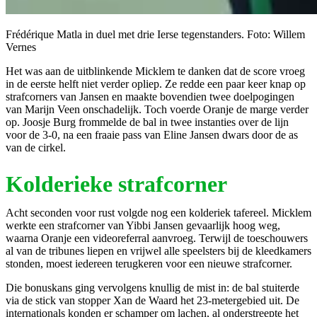
Frédérique Matla in duel met drie Ierse tegenstanders. Foto: Willem
Vernes
Het was aan de uitblinkende Micklem te danken dat de score vroeg
in de eerste helft niet verder opliep. Ze redde een paar keer knap op
strafcorners van Jansen en maakte bovendien twee doelpogingen
van Marijn Veen onschadelijk. Toch voerde Oranje de marge verder
op. Joosje Burg frommelde de bal in twee instanties over de lijn
voor de 3-0, na een fraaie pass van Eline Jansen dwars door de as
van de cirkel.
Kolderieke strafcorner
Acht seconden voor rust volgde nog een kolderiek tafereel. Micklem
werkte een strafcorner van Yibbi Jansen gevaarlijk hoog weg,
waarna Oranje een videoreferral aanvroeg. Terwijl de toeschouwers
al van de tribunes liepen en vrijwel alle speelsters bij de kleedkamers
stonden, moest iedereen terugkeren voor een nieuwe strafcorner.
Die bonuskans ging vervolgens knullig de mist in: de bal stuiterde
via de stick van stopper Xan de Waard het 23-metergebied uit. De
internationals konden er schamper om lachen, al onderstreepte het