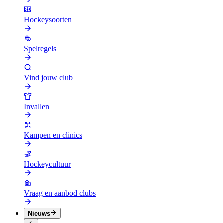
Hockeysoorten
Spelregels
Vind jouw club
Invallen
Kampen en clinics
Hockeycultuur
Vraag en aanbod clubs
Nieuws