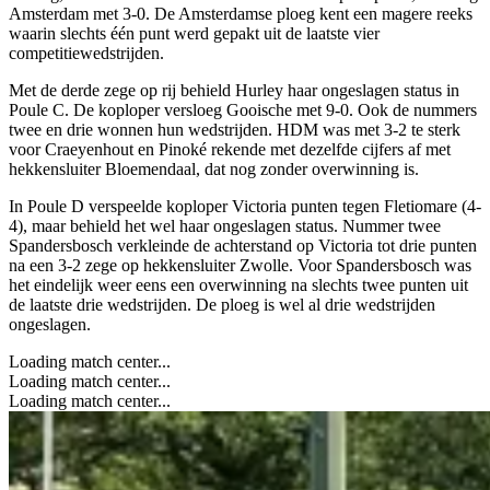
Amsterdam met 3-0. De Amsterdamse ploeg kent een magere reeks
waarin slechts één punt werd gepakt uit de laatste vier
competitiewedstrijden.
Met de derde zege op rij behield Hurley haar ongeslagen status in
Poule C. De koploper versloeg Gooische met 9-0. Ook de nummers
twee en drie wonnen hun wedstrijden. HDM was met 3-2 te sterk
voor Craeyenhout en Pinoké rekende met dezelfde cijfers af met
hekkensluiter Bloemendaal, dat nog zonder overwinning is.
In Poule D verspeelde koploper Victoria punten tegen Fletiomare (4-
4), maar behield het wel haar ongeslagen status. Nummer twee
Spandersbosch verkleinde de achterstand op Victoria tot drie punten
na een 3-2 zege op hekkensluiter Zwolle. Voor Spandersbosch was
het eindelijk weer eens een overwinning na slechts twee punten uit
de laatste drie wedstrijden. De ploeg is wel al drie wedstrijden
ongeslagen.
Loading match center...
Loading match center...
Loading match center...