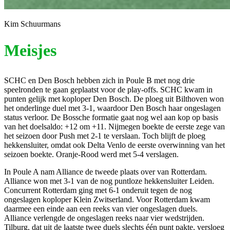
Kim Schuurmans
Meisjes
SCHC en Den Bosch hebben zich in Poule B met nog drie
speelronden te gaan geplaatst voor de play-offs. SCHC kwam in
punten gelijk met koploper Den Bosch. De ploeg uit Bilthoven won
het onderlinge duel met 3-1, waardoor Den Bosch haar ongeslagen
status verloor. De Bossche formatie gaat nog wel aan kop op basis
van het doelsaldo: +12 om +11. Nijmegen boekte de eerste zege van
het seizoen door Push met 2-1 te verslaan. Toch blijft de ploeg
hekkensluiter, omdat ook Delta Venlo de eerste overwinning van het
seizoen boekte. Oranje-Rood werd met 5-4 verslagen.
In Poule A nam Alliance de tweede plaats over van Rotterdam.
Alliance won met 3-1 van de nog puntloze hekkensluiter Leiden.
Concurrent Rotterdam ging met 6-1 onderuit tegen de nog
ongeslagen koploper Klein Zwitserland. Voor Rotterdam kwam
daarmee een einde aan een reeks van vier ongeslagen duels.
Alliance verlengde de ongeslagen reeks naar vier wedstrijden.
Tilburg, dat uit de laatste twee duels slechts één punt pakte, versloeg