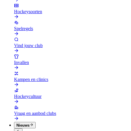
Hockeysoorten
Spelregels
Vind jouw club
Invallen
Kampen en clinics
Hockeycultuur
Vraag en aanbod clubs
Nieuws