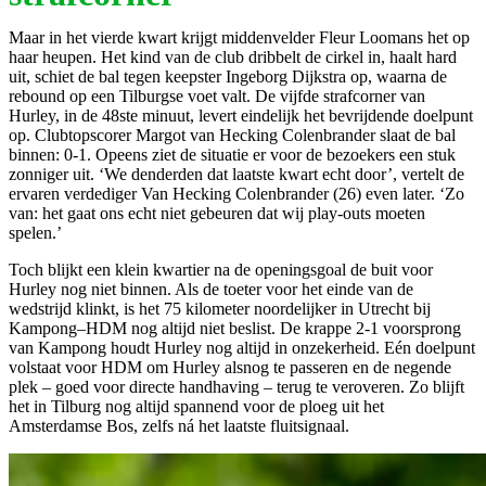
Maar in het vierde kwart krijgt middenvelder Fleur Loomans het op
haar heupen. Het kind van de club dribbelt de cirkel in, haalt hard
uit, schiet de bal tegen keepster Ingeborg Dijkstra op, waarna de
rebound op een Tilburgse voet valt. De vijfde strafcorner van
Hurley, in de 48ste minuut, levert eindelijk het bevrijdende doelpunt
op. Clubtopscorer Margot van Hecking Colenbrander slaat de bal
binnen: 0-1. Opeens ziet de situatie er voor de bezoekers een stuk
zonniger uit. ‘We denderden dat laatste kwart echt door’, vertelt de
ervaren verdediger Van Hecking Colenbrander (26) even later. ‘Zo
van: het gaat ons echt niet gebeuren dat wij play-outs moeten
spelen.’
Toch blijkt een klein kwartier na de openingsgoal de buit voor
Hurley nog niet binnen. Als de toeter voor het einde van de
wedstrijd klinkt, is het 75 kilometer noordelijker in Utrecht bij
Kampong–HDM nog altijd niet beslist. De krappe 2-1 voorsprong
van Kampong houdt Hurley nog altijd in onzekerheid. Eén doelpunt
volstaat voor HDM om Hurley alsnog te passeren en de negende
plek – goed voor directe handhaving – terug te veroveren. Zo blijft
het in Tilburg nog altijd spannend voor de ploeg uit het
Amsterdamse Bos, zelfs ná het laatste fluitsignaal.