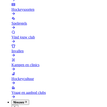
Hockeysoorten
Spelregels
Vind jouw club
Invallen
Kampen en clinics
Hockeycultuur
Vraag en aanbod clubs
Nieuws