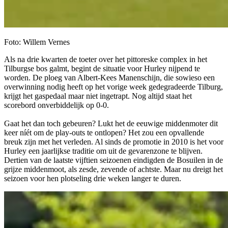
Foto: Willem Vernes
Als na drie kwarten de toeter over het pittoreske complex in het
Tilburgse bos galmt, begint de situatie voor Hurley nijpend te
worden. De ploeg van Albert-Kees Manenschijn, die sowieso een
overwinning nodig heeft op het vorige week gedegradeerde Tilburg,
krijgt het gaspedaal maar niet ingetrapt. Nog altijd staat het
scorebord onverbiddelijk op 0-0.
Gaat het dan toch gebeuren? Lukt het de eeuwige middenmoter dit
keer níét om de play-outs te ontlopen? Het zou een opvallende
breuk zijn met het verleden. Al sinds de promotie in 2010 is het voor
Hurley een jaarlijkse traditie om uit de gevarenzone te blijven.
Dertien van de laatste vijftien seizoenen eindigden de Bosuilen in de
grijze middenmoot, als zesde, zevende of achtste. Maar nu dreigt het
seizoen voor hen plotseling drie weken langer te duren.