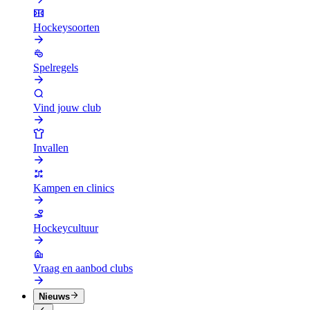
Hockeysoorten
Spelregels
Vind jouw club
Invallen
Kampen en clinics
Hockeycultuur
Vraag en aanbod clubs
Nieuws