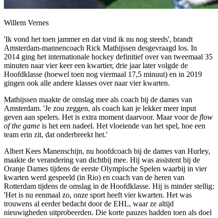
Willem Vernes
'Ik vond het toen jammer en dat vind ik nu nog steeds', brandt
Amsterdam-mannencoach Rick Mathijssen desgevraagd los. In
2014 ging het internationale hockey definitief over van tweemaal 35
minuten naar vier keer een kwartier, drie jaar later volgde de
Hoofdklasse (hoewel toen nog viermaal 17,5 minuut) en in 2019
gingen ook alle andere klasses over naar vier kwarten.
Mathijssen maakte de omslag mee als coach bij de dames van
Amsterdam. 'Je zou zeggen, als coach kan je lekker meer input
geven aan spelers. Het is extra moment daarvoor. Maar voor de
flow
of the game
is het een nadeel. Het vloeiende van het spel, hoe een
team erin zit, dat onderbreekt het.'
Albert Kees Manenschijn, nu hoofdcoach bij de dames van Hurley,
maakte de verandering van dichtbij mee. Hij was assistent bij de
Oranje Dames tijdens de eerste Olympische Spelen waarbij in vier
kwarten werd gespeeld (in Rio) en coach van de heren van
Rotterdam tijdens de omslag in de Hoofdklasse. Hij is minder stellig:
'Het is nu eenmaal zo, onze sport heeft vier kwarten. Het was
trouwens al eerder bedacht door de EHL, waar ze altijd
nieuwigheden uitprobeerden. Die korte pauzes hadden toen als doel