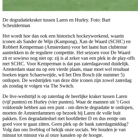
De degradatiekraker tussen Laren en Hurley. Foto: Bart
Scheulderman
Het wordt hoe dan ook een historisch hockeyweekend, waarin
iconen als Sander de Wijn (Kampong), Xan de Waard (SCHC) en
Robbert Kemperman (Amsterdam) voor het laatst hun clubtenue
aantrekken in de reguliere competitie. Het seizoen voor De Waard
zit er sowieso nog niet op: zij is al zeker van een plek in de play-offs
met SCHC. Voor Kemperman is dat pas zaterdagavond duidelijk.
Amsterdam staat nu op een vierde plaats, maar moet wel resultaat
boeken tegen Schaerweijde, wil het Den Bosch (de nummer 5)
ontlopen. De wedstrijden van deze drie iconen zijn zowel zaterdag
als zondag te volgen via The Switch.
De live-wedstrijd is op zaterdag de heerlijke kraker tussen Laren
(vijf punten) en Hurley (vier punten). Waar de mannen uit ’t Gooi
voldoende hebben aan een punt - om directe degradatie te ontlopen,
moeten de Amsterdammers op bezoek bij Laren de volle buit
pakken. Een degradatieduel met hoofdletter D en dus eentje om
goed voor te gaan zitten. Geen plek op de bank zaterdagmiddag?
Volg dan ons liveblog of bekijk onze socials. We houden je van
minuut tot minuut via al onze kanalen op de hoogte.