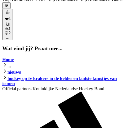
👍
❤️
4
🙌
🙏
1
😡
2
…
Wat vind jij? Praat mee...
Home
...
nieuws
hockey op tv krakers in de kelder en laatste kunstjes van
iconen
Official partners Koninklijke Nederlandse Hockey Bond