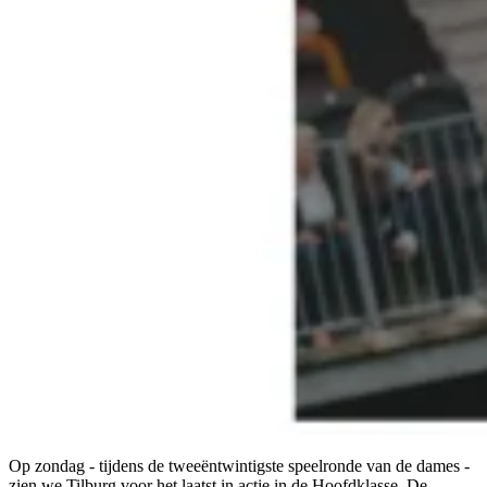
Op zondag - tijdens de tweeëntwintigste speelronde van de dames -
zien we Tilburg voor het laatst in actie in de Hoofdklasse. De