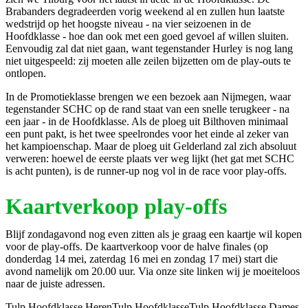
Brabanders degradeerden vorig weekend al en zullen hun laatste
wedstrijd op het hoogste niveau - na vier seizoenen in de
Hoofdklasse - hoe dan ook met een goed gevoel af willen sluiten.
Eenvoudig zal dat niet gaan, want tegenstander Hurley is nog lang
niet uitgespeeld: zij moeten alle zeilen bijzetten om de play-outs te
ontlopen.
In de Promotieklasse brengen we een bezoek aan Nijmegen, waar
tegenstander SCHC op de rand staat van een snelle terugkeer - na
een jaar - in de Hoofdklasse. Als de ploeg uit Bilthoven minimaal
een punt pakt, is het twee speelrondes voor het einde al zeker van
het kampioenschap. Maar de ploeg uit Gelderland zal zich absoluut
verweren: hoewel de eerste plaats ver weg lijkt (het gat met SCHC
is acht punten), is de runner-up nog vol in de race voor play-offs.
Kaartverkoop play-offs
Blijf zondagavond nog even zitten als je graag een kaartje wil kopen
voor de play-offs. De kaartverkoop voor de halve finales (op
donderdag 14 mei, zaterdag 16 mei en zondag 17 mei) start die
avond namelijk om 20.00 uur. Via onze site linken wij je moeiteloos
naar de juiste adressen.
Tulp Hoofdklasse Heren
Tulp Hoofdklasse
Tulp Hoofdklasse Dames