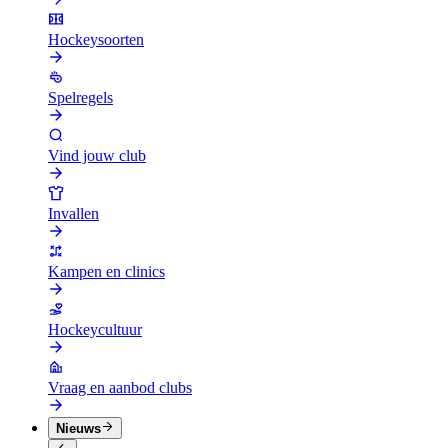
Hockeysoorten
Spelregels
Vind jouw club
Invallen
Kampen en clinics
Hockeycultuur
Vraag en aanbod clubs
Nieuws