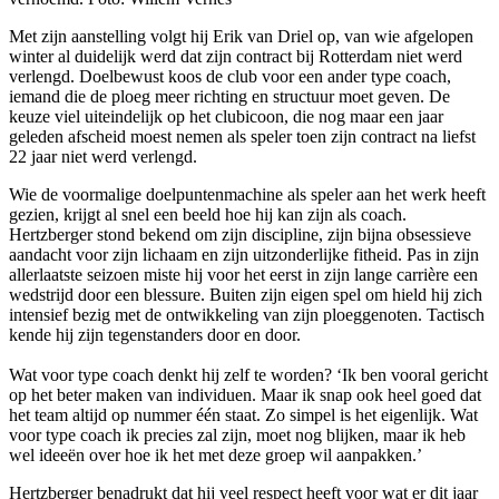
Met zijn aanstelling volgt hij Erik van Driel op, van wie afgelopen
winter al duidelijk werd dat zijn contract bij Rotterdam niet werd
verlengd. Doelbewust koos de club voor een ander type coach,
iemand die de ploeg meer richting en structuur moet geven. De
keuze viel uiteindelijk op het clubicoon, die nog maar een jaar
geleden afscheid moest nemen als speler toen zijn contract na liefst
22 jaar niet werd verlengd.
Wie de voormalige doelpuntenmachine als speler aan het werk heeft
gezien, krijgt al snel een beeld hoe hij kan zijn als coach.
Hertzberger stond bekend om zijn discipline, zijn bijna obsessieve
aandacht voor zijn lichaam en zijn uitzonderlijke fitheid. Pas in zijn
allerlaatste seizoen miste hij voor het eerst in zijn lange carrière een
wedstrijd door een blessure. Buiten zijn eigen spel om hield hij zich
intensief bezig met de ontwikkeling van zijn ploeggenoten. Tactisch
kende hij zijn tegenstanders door en door.
Wat voor type coach denkt hij zelf te worden? ‘Ik ben vooral gericht
op het beter maken van individuen. Maar ik snap ook heel goed dat
het team altijd op nummer één staat. Zo simpel is het eigenlijk. Wat
voor type coach ik precies zal zijn, moet nog blijken, maar ik heb
wel ideeën over hoe ik het met deze groep wil aanpakken.’
Hertzberger benadrukt dat hij veel respect heeft voor wat er dit jaar