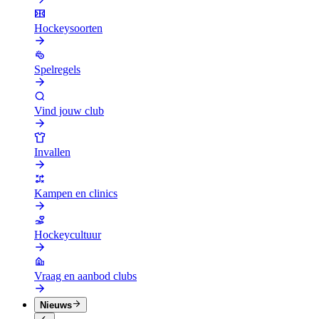
Hockeysoorten
Spelregels
Vind jouw club
Invallen
Kampen en clinics
Hockeycultuur
Vraag en aanbod clubs
Nieuws