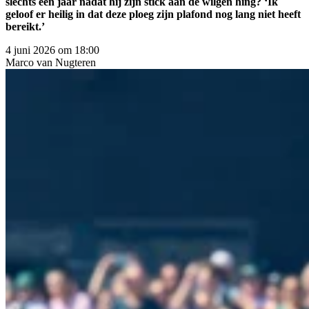
slechts één jaar nadat hij zijn stick aan de wilgen hing? ‘Ik
geloof er heilig in dat deze ploeg zijn plafond nog lang niet heeft
bereikt.’
4 juni 2026 om 18:00
Marco
van Nugteren