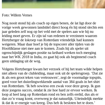
Foto: Willem Vernes
Nog nooit stond hij als coach op eigen benen, de lat ligt door de
vorige week gewonnen landstitel direct hoog én hij stond slechts een
jaar geleden zelf nog op het veld met de spelers aan wie hij nu
leiding moet geven. Er zijn tal van redenen te verzinnen waarom
Hertzberger de lokroep van Rotterdam vriendelijk had kunnen
weigeren. Maar daar hoef je bij de topscorer aller tijden van de
Hoofdklasse niet mee aan te komen. Zoals hij als speler uit
ogenschijnlijk geslagen positie na keihard werken toch meeging
naar het WK 2018 in India, zo gaat hij ook als beginnend coach
geen uitdaging uit de weg.
Volgens Hertzberger kwam het verzoek of hij het team wilde helpen
niet alleen van de clubleiding, maar ook uit de spelersgroep. ‘Dat zie
ik als een groot teken van vertrouwen’, zegt de voormalige topspits,
goed voor het duizelingwekkende aantal van 384 goals in het shirt
van Rotterdam. ‘Ik heb sowieso een zwak voor deze groep. Ik gun
deze jongens succes, omdat ik zie hoe hard ze ervoor werken. Ik
loop al heel lang op Rotterdam rond en ben zelfs erelid, dus als er
dan zo’n vraag komt, overweeg je dat natuurlijk. Uiteindelijk merkte
ik dat ik er energie van kreeg. Dus heb ik besloten het te doen.’