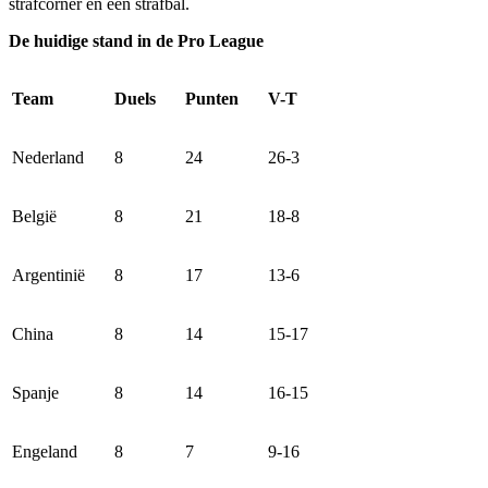
strafcorner en één strafbal.
De huidige stand in de Pro League
Team
Duels
Punten
V-T
Nederland
8
24
26-3
België
8
21
18-8
Argentinië
8
17
13-6
China
8
14
15-17
Spanje
8
14
16-15
Engeland
8
7
9-16