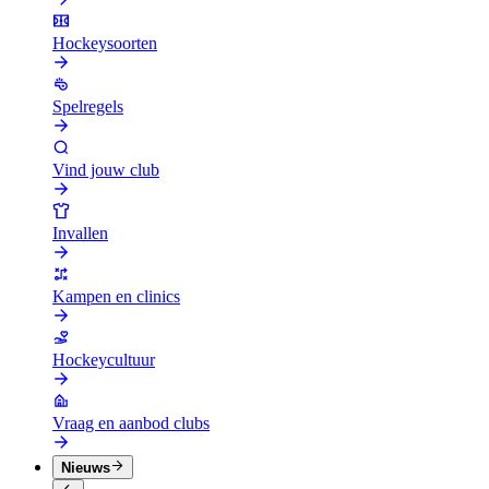
Hockeysoorten
Spelregels
Vind jouw club
Invallen
Kampen en clinics
Hockeycultuur
Vraag en aanbod clubs
Nieuws