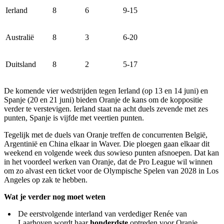
Ierland
8
6
9-15
Australië
8
3
6-20
Duitsland
8
2
5-17
De komende vier wedstrijden tegen Ierland (op 13 en 14 juni) en
Spanje (20 en 21 juni) bieden Oranje de kans om de koppositie
verder te verstevigen. Ierland staat na acht duels zevende met zes
punten, Spanje is vijfde met veertien punten.
Tegelijk met de duels van Oranje treffen de concurrenten België,
Argentinië en China elkaar in Waver. Die ploegen gaan elkaar dit
weekend en volgende week dus sowieso punten afsnoepen. Dat kan
in het voordeel werken van Oranje, dat de Pro League wil winnen
om zo alvast een ticket voor de Olympische Spelen van 2028 in Los
Angeles op zak te hebben.
Wat je verder nog moet weten
De eerstvolgende interland van verdediger Renée van
Laarhoven wordt haar
honderdste
optreden voor Oranje.