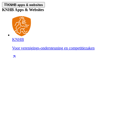
KNHB apps & websites
KNHB Apps & Websites
KNHB
Voor verenigings-ondersteuning en competitiezaken