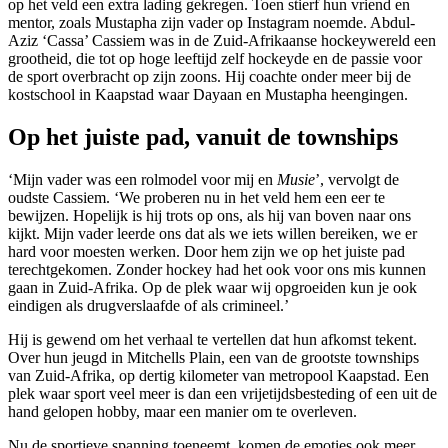
op het veld een extra lading gekregen. Toen stierf hun vriend en
mentor, zoals Mustapha zijn vader op Instagram noemde. Abdul-
Aziz ‘Cassa’ Cassiem was in de Zuid-Afrikaanse hockeywereld een
grootheid, die tot op hoge leeftijd zelf hockeyde en de passie voor
de sport overbracht op zijn zoons. Hij coachte onder meer bij de
kostschool in Kaapstad waar Dayaan en Mustapha heengingen.
Op het juiste pad, vanuit de townships
‘Mijn vader was een rolmodel voor mij en
Musie
’, vervolgt de
oudste Cassiem. ‘We proberen nu in het veld hem een eer te
bewijzen. Hopelijk is hij trots op ons, als hij van boven naar ons
kijkt. Mijn vader leerde ons dat als we iets willen bereiken, we er
hard voor moesten werken. Door hem zijn we op het juiste pad
terechtgekomen. Zonder hockey had het ook voor ons mis kunnen
gaan in Zuid-Afrika. Op de plek waar wij opgroeiden kun je ook
eindigen als drugverslaafde of als crimineel.’
Hij is gewend om het verhaal te vertellen dat hun afkomst tekent.
Over hun jeugd in Mitchells Plain, een van de grootste townships
van Zuid-Afrika, op dertig kilometer van metropool Kaapstad. Een
plek waar sport veel meer is dan een vrijetijdsbesteding of een uit de
hand gelopen hobby, maar een manier om te overleven.
Nu de sportieve spanning toeneemt, komen de emoties ook meer