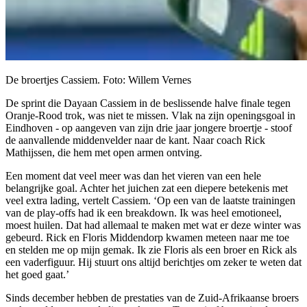
De broertjes Cassiem. Foto: Willem Vernes
De sprint die Dayaan Cassiem in de beslissende halve finale tegen
Oranje-Rood trok, was niet te missen. Vlak na zijn openingsgoal in
Eindhoven - op aangeven van zijn drie jaar jongere broertje - stoof
de aanvallende middenvelder naar de kant. Naar coach Rick
Mathijssen, die hem met open armen ontving.
Een moment dat veel meer was dan het vieren van een hele
belangrijke goal. Achter het juichen zat een diepere betekenis met
veel extra lading, vertelt Cassiem. ‘Op een van de laatste trainingen
van de play-offs had ik een breakdown. Ik was heel emotioneel,
moest huilen. Dat had allemaal te maken met wat er deze winter was
gebeurd. Rick en Floris Middendorp kwamen meteen naar me toe
en stelden me op mijn gemak. Ik zie Floris als een broer en Rick als
een vaderfiguur. Hij stuurt ons altijd berichtjes om zeker te weten dat
het goed gaat.’
Sinds december hebben de prestaties van de Zuid-Afrikaanse broers