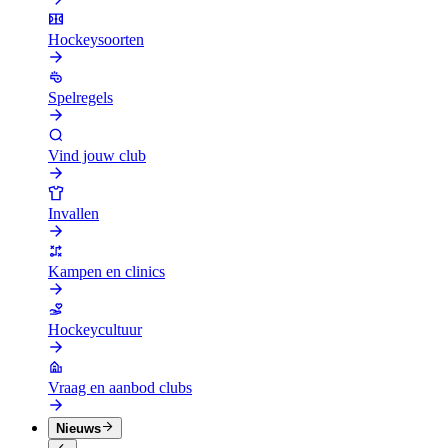
Hockeysoorten
Spelregels
Vind jouw club
Invallen
Kampen en clinics
Hockeycultuur
Vraag en aanbod clubs
Nieuws