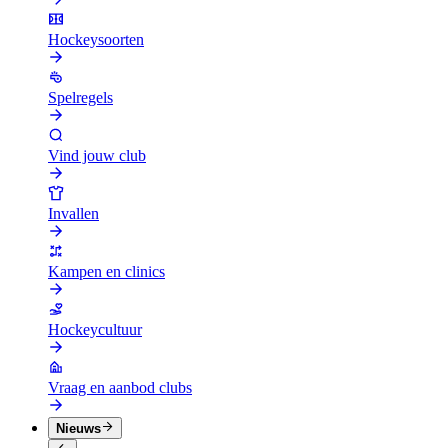
Hockeysoorten
Spelregels
Vind jouw club
Invallen
Kampen en clinics
Hockeycultuur
Vraag en aanbod clubs
Nieuws