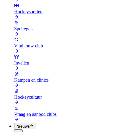
Hockeysoorten
Spelregels
Vind jouw club
Invallen
Kampen en clinics
Hockeycultuur
Vraag en aanbod clubs
Nieuws