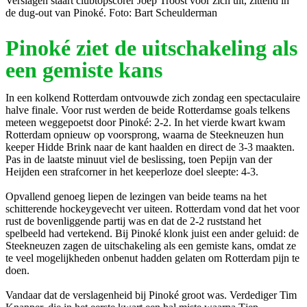
Verslagen staart clubtopscorer Joep Troost voor zich uit, zittend in
de dug-out van Pinoké. Foto: Bart Scheulderman
Pinoké ziet de uitschakeling als
een gemiste kans
In een kolkend Rotterdam ontvouwde zich zondag een spectaculaire
halve finale. Voor rust werden de beide Rotterdamse goals telkens
meteen weggepoetst door Pinoké: 2-2. In het vierde kwart kwam
Rotterdam opnieuw op voorsprong, waarna de Steekneuzen hun
keeper Hidde Brink naar de kant haalden en direct de 3-3 maakten.
Pas in de laatste minuut viel de beslissing, toen Pepijn van der
Heijden een strafcorner in het keeperloze doel sleepte: 4-3.
Opvallend genoeg liepen de lezingen van beide teams na het
schitterende hockeygevecht ver uiteen. Rotterdam vond dat het voor
rust de bovenliggende partij was en dat de 2-2 ruststand het
spelbeeld had vertekend. Bij Pinoké klonk juist een ander geluid: de
Steekneuzen zagen de uitschakeling als een gemiste kans, omdat ze
te veel mogelijkheden onbenut hadden gelaten om Rotterdam pijn te
doen.
Vandaar dat de verslagenheid bij Pinoké groot was. Verdediger Tim