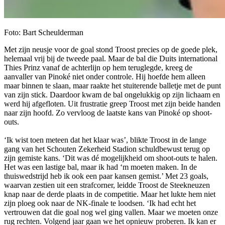
Foto: Bart Scheulderman
Met zijn neusje voor de goal stond Troost precies op de goede plek,
helemaal vrij bij de tweede paal. Maar de bal die Duits international
Thies Prinz vanaf de achterlijn op hem teruglegde, kreeg de
aanvaller van Pinoké niet onder controle. Hij hoefde hem alleen
maar binnen te slaan, maar raakte het stuiterende balletje met de punt
van zijn stick. Daardoor kwam de bal ongelukkig op zijn lichaam en
werd hij afgefloten. Uit frustratie greep Troost met zijn beide handen
naar zijn hoofd. Zo vervloog de laatste kans van Pinoké op shoot-
outs.
‘Ik wist toen meteen dat het klaar was’, blikte Troost in de lange
gang van het Schouten Zekerheid Stadion schuldbewust terug op
zijn gemiste kans. ‘Dit was dé mogelijkheid om shoot-outs te halen.
Het was een lastige bal, maar ik had ‘m moeten maken. In de
thuiswedstrijd heb ik ook een paar kansen gemist.’ Met 23 goals,
waarvan zestien uit een strafcorner, leidde Troost de Steekneuzen
knap naar de derde plaats in de competitie. Maar het lukte hem niet
zijn ploeg ook naar de NK-finale te loodsen. ‘Ik had echt het
vertrouwen dat die goal nog wel ging vallen. Maar we moeten onze
rug rechten. Volgend jaar gaan we het opnieuw proberen. Ik kan er