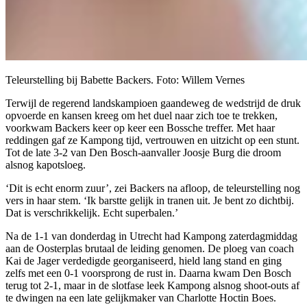
Teleurstelling bij Babette Backers. Foto: Willem Vernes
Terwijl de regerend landskampioen gaandeweg de wedstrijd de druk
opvoerde en kansen kreeg om het duel naar zich toe te trekken,
voorkwam Backers keer op keer een Bossche treffer. Met haar
reddingen gaf ze Kampong tijd, vertrouwen en uitzicht op een stunt.
Tot de late 3-2 van Den Bosch-aanvaller Joosje Burg die droom
alsnog kapotsloeg.
‘Dit is echt enorm zuur’, zei Backers na afloop, de teleurstelling nog
vers in haar stem. ‘Ik barstte gelijk in tranen uit. Je bent zo dichtbij.
Dat is verschrikkelijk. Echt superbalen.’
Na de 1-1 van donderdag in Utrecht had Kampong zaterdagmiddag
aan de Oosterplas brutaal de leiding genomen. De ploeg van coach
Kai de Jager verdedigde georganiseerd, hield lang stand en ging
zelfs met een 0-1 voorsprong de rust in. Daarna kwam Den Bosch
terug tot 2-1, maar in de slotfase leek Kampong alsnog shoot-outs af
te dwingen na een late gelijkmaker van Charlotte Hoctin Boes.