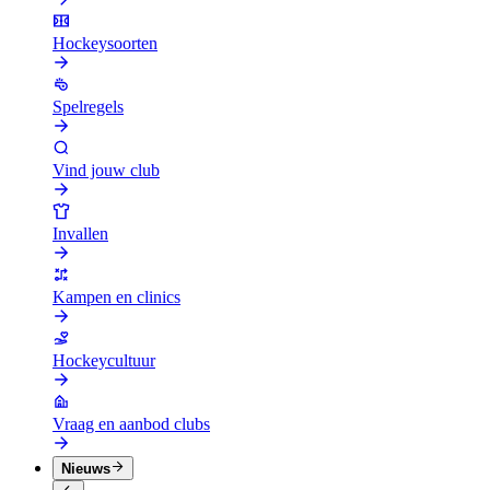
Hockeysoorten
Spelregels
Vind jouw club
Invallen
Kampen en clinics
Hockeycultuur
Vraag en aanbod clubs
Nieuws