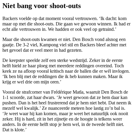
Niet bang voor shoot-outs
Backers voelde op dat moment vooral vertrouwen. ‘Ik dacht: kom
maar op met die shoot-outs. Die gaan we gewoon winnen. Ik had er
echt alle vertrouwen in. We hadden er ook veel op getraind.’
Maar die shoot-outs kwamen er niet. Den Bosch vond alsnog een
gaatje. De 3-2 viel, Kampong viel stil en Backers bleef achter met
het gevoel dat er veel meer in had gezeten.
De keepster speelde zelf een sterke wedstrijd. Zeker in de eerste
helft hield ze haar ploeg met meerdere reddingen overeind. Toch
keek ze na afloop vooral kritisch naar de ballen die er wél invlogen.
‘Ik ben blij met de reddingen die ik heb kunnen maken. Maar ik
krijg er wel drie om mijn oren.’
Vooral de strafcorner van Frédérique Matla, waaruit Den Bosch de
1-1 scoorde, zat haar dwars. ‘Je weet gewoon dat ze hem daar kan
pushen. Dan is het heel frustrerend dat je hem niet hebt. Dat neem ik
mezelf wel kwalijk.’ Ze nuanceerde meteen hoe lastig zo’n bal is.
‘Je weet waar hij kan komen, maar je weet het natuurlijk ook nooit
zeker. Hij is hard, zit in het zijnetje en de hoogte is telkens weer
anders. In de eerste helft stop je hem wel, in de tweede helft niet.
Dat is klote.’