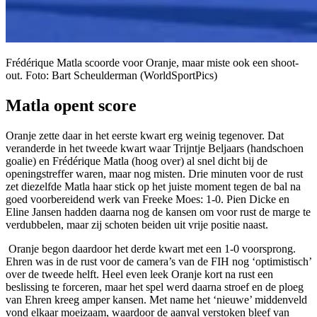
Frédérique Matla scoorde voor Oranje, maar miste ook een shoot-
out. Foto: Bart Scheulderman (WorldSportPics)
Matla opent score
Oranje zette daar in het eerste kwart erg weinig tegenover. Dat
veranderde in het tweede kwart waar Trijntje Beljaars (handschoen
goalie) en Frédérique Matla (hoog over) al snel dicht bij de
openingstreffer waren, maar nog misten. Drie minuten voor de rust
zet diezelfde Matla haar stick op het juiste moment tegen de bal na
goed voorbereidend werk van Freeke Moes: 1-0. Pien Dicke en
Eline Jansen hadden daarna nog de kansen om voor rust de marge te
verdubbelen, maar zij schoten beiden uit vrije positie naast.
Oranje begon daardoor het derde kwart met een 1-0 voorsprong.
Ehren was in de rust voor de camera’s van de FIH nog ‘optimistisch’
over de tweede helft. Heel even leek Oranje kort na rust een
beslissing te forceren, maar het spel werd daarna stroef en de ploeg
van Ehren kreeg amper kansen. Met name het ‘nieuwe’ middenveld
vond elkaar moeizaam, waardoor de aanval verstoken bleef van