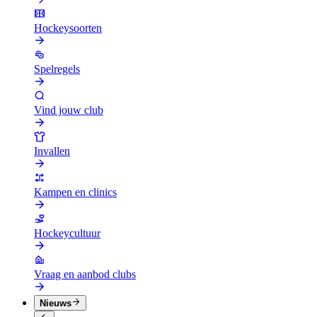
Hockeysoorten
Spelregels
Vind jouw club
Invallen
Kampen en clinics
Hockeycultuur
Vraag en aanbod clubs
Nieuws