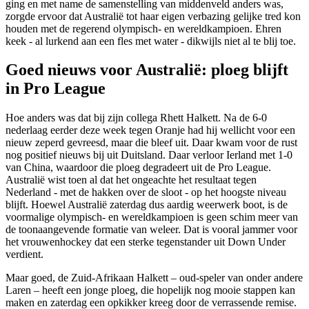
ging en met name de samenstelling van middenveld anders was,
zorgde ervoor dat Australië tot haar eigen verbazing gelijke tred kon
houden met de regerend olympisch- en wereldkampioen. Ehren
keek - al lurkend aan een fles met water - dikwijls niet al te blij toe.
Goed nieuws voor Australië: ploeg blijft
in Pro League
Hoe anders was dat bij zijn collega Rhett Halkett. Na de 6-0
nederlaag eerder deze week tegen Oranje had hij wellicht voor een
nieuw zeperd gevreesd, maar die bleef uit. Daar kwam voor de rust
nog positief nieuws bij uit Duitsland. Daar verloor Ierland met 1-0
van China, waardoor die ploeg degradeert uit de Pro League.
Australië wist toen al dat het ongeachte het resultaat tegen
Nederland - met de hakken over de sloot - op het hoogste niveau
blijft. Hoewel Australië zaterdag dus aardig weerwerk boot, is de
voormalige olympisch- en wereldkampioen is geen schim meer van
de toonaangevende formatie van weleer. Dat is vooral jammer voor
het vrouwenhockey dat een sterke tegenstander uit Down Under
verdient.
Maar goed, de Zuid-Afrikaan Halkett – oud-speler van onder andere
Laren – heeft een jonge ploeg, die hopelijk nog mooie stappen kan
maken en zaterdag een opkikker kreeg door de verrassende remise.