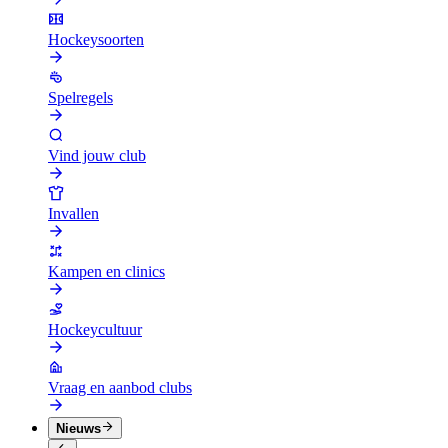
Hockeysoorten
Spelregels
Vind jouw club
Invallen
Kampen en clinics
Hockeycultuur
Vraag en aanbod clubs
Nieuws