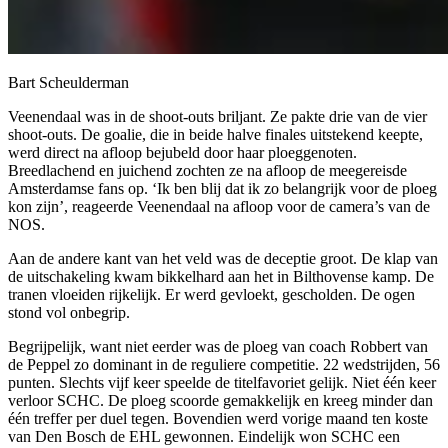
Bart Scheulderman
Veenendaal was in de shoot-outs briljant. Ze pakte drie van de vier
shoot-outs. De goalie, die in beide halve finales uitstekend keepte,
werd direct na afloop bejubeld door haar ploeggenoten.
Breedlachend en juichend zochten ze na afloop de meegereisde
Amsterdamse fans op. ‘Ik ben blij dat ik zo belangrijk voor de ploeg
kon zijn’, reageerde Veenendaal na afloop voor de camera’s van de
NOS.
Aan de andere kant van het veld was de deceptie groot. De klap van
de uitschakeling kwam bikkelhard aan het in Bilthovense kamp. De
tranen vloeiden rijkelijk. Er werd gevloekt, gescholden. De ogen
stond vol onbegrip.
Begrijpelijk, want niet eerder was de ploeg van coach Robbert van
de Peppel zo dominant in de reguliere competitie. 22 wedstrijden, 56
punten. Slechts vijf keer speelde de titelfavoriet gelijk. Niet één keer
verloor SCHC. De ploeg scoorde gemakkelijk en kreeg minder dan
één treffer per duel tegen. Bovendien werd vorige maand ten koste
van Den Bosch de EHL gewonnen. Eindelijk won SCHC een