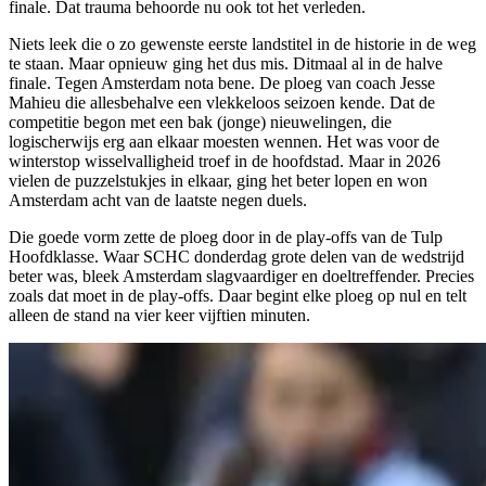
finale. Dat trauma behoorde nu ook tot het verleden.
Niets leek die o zo gewenste eerste landstitel in de historie in de weg
te staan. Maar opnieuw ging het dus mis. Ditmaal al in de halve
finale. Tegen Amsterdam nota bene. De ploeg van coach Jesse
Mahieu die allesbehalve een vlekkeloos seizoen kende. Dat de
competitie begon met een bak (jonge) nieuwelingen, die
logischerwijs erg aan elkaar moesten wennen. Het was voor de
winterstop wisselvalligheid troef in de hoofdstad. Maar in 2026
vielen de puzzelstukjes in elkaar, ging het beter lopen en won
Amsterdam acht van de laatste negen duels.
Die goede vorm zette de ploeg door in de play-offs van de Tulp
Hoofdklasse. Waar SCHC donderdag grote delen van de wedstrijd
beter was, bleek Amsterdam slagvaardiger en doeltreffender. Precies
zoals dat moet in de play-offs. Daar begint elke ploeg op nul en telt
alleen de stand na vier keer vijftien minuten.